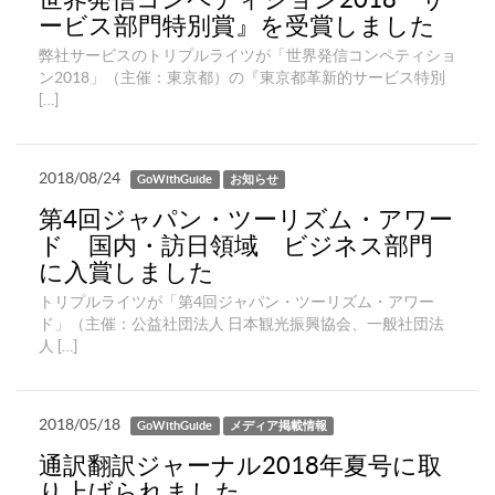
ービス部門特別賞』を受賞しました
弊社サービスのトリプルライツが「世界発信コンペティショ
ン2018」（主催：東京都）の『東京都革新的サービス特別
[…]
2018/08/24
GoWithGuide
お知らせ
第4回ジャパン・ツーリズム・アワー
ド 国内・訪日領域 ビジネス部門
に入賞しました
トリプルライツが「第4回ジャパン・ツーリズム・アワー
ド」（主催：公益社団法人 日本観光振興協会、一般社団法
人 […]
2018/05/18
GoWithGuide
メディア掲載情報
通訳翻訳ジャーナル2018年夏号に取
り上げられました