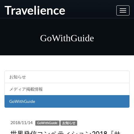
Travelience
Toggl
navig
GoWithGuide
お知らせ
メディア掲載情報
GoWithGuide
2018/11/14
GoWithGuide
お知らせ
世界発信コンペティション2018『サ