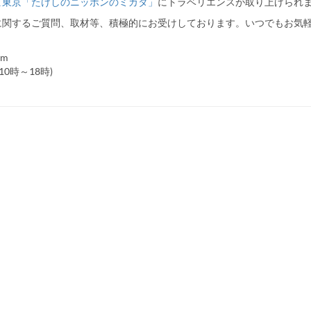
ビ東京「たけしのニッポンのミカタ」
にトラベリエンスが取り上げられ
に関するご質問、取材等、積極的にお受けしております。いつでもお気
om
平日10時～18時)