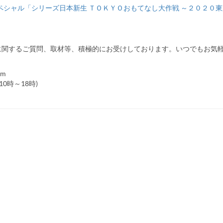
スペシャル「シリーズ日本新生 ＴＯＫＹＯおもてなし大作戦 ～２０２０
に関するご質問、取材等、積極的にお受けしております。いつでもお気
om
平日10時～18時)