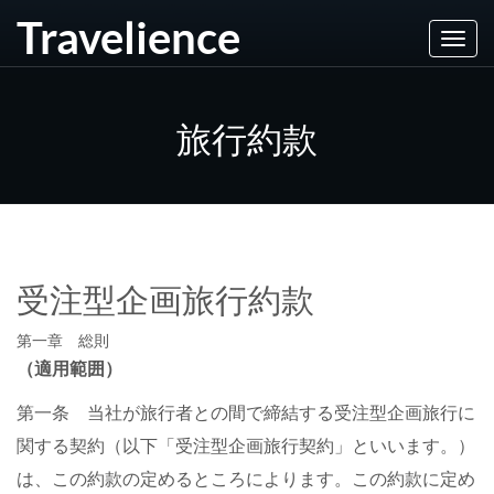
Travelience
Toggl
navig
旅行約款
受注型企画旅行約款
第一章 総則
（適用範囲）
第一条 当社が旅行者との間で締結する受注型企画旅行に
関する契約（以下「受注型企画旅行契約」といいます。）
は、この約款の定めるところによります。この約款に定め